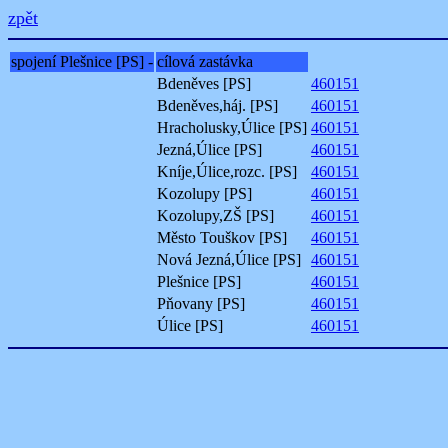
zpět
spojení Plešnice [PS] -
cílová zastávka
Bdeněves [PS]
460151
Bdeněves,háj. [PS]
460151
Hracholusky,Úlice [PS]
460151
Jezná,Úlice [PS]
460151
Kníje,Úlice,rozc. [PS]
460151
Kozolupy [PS]
460151
Kozolupy,ZŠ [PS]
460151
Město Touškov [PS]
460151
Nová Jezná,Úlice [PS]
460151
Plešnice [PS]
460151
Pňovany [PS]
460151
Úlice [PS]
460151